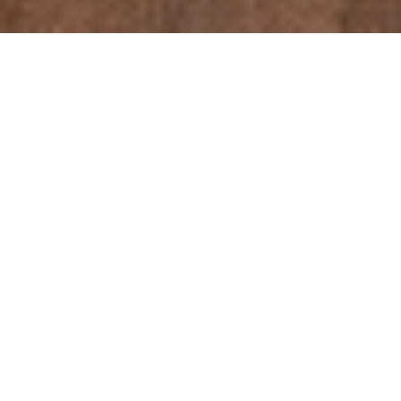
Tancuj, jako by tě nikdo neviděl. Zpívej za
zvuku zurčící sprchy. Skákej do vzduchu,
smích neskrývej do dlaně, přestaň si utírat
horké slzy. Tady se nemusíš přetvařovat. Tohle
místo to taky nedělá. Cihly se pyšně vystavují
na zdech, vybavení připomíná
prvorepublikovou fabriku, světla svítí jako
reflektory. Konečně můžeš být úplně sám
sebou – nikdo jiný to za tebe taky neudělá.
FLOOR
VIRTUAL
PLAN
TOOR