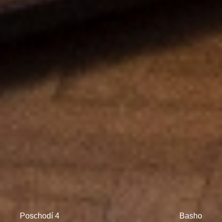
Poschodí 4
Basho